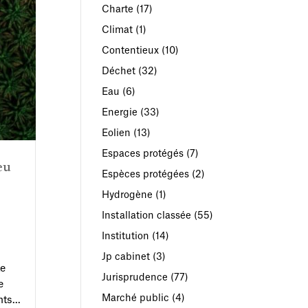
Charte
(17)
Climat
(1)
Contentieux
(10)
Déchet
(32)
Eau
(6)
Energie
(33)
Eolien
(13)
Espaces protégés
(7)
eu
Espèces protégées
(2)
Hydrogène
(1)
Installation classée
(55)
Institution
(14)
Jp cabinet
(3)
te
Jurisprudence
(77)
e
Marché public
(4)
ts...