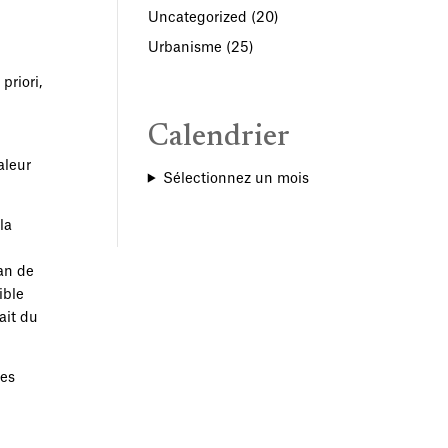
Uncategorized
(20)
Urbanisme
(25)
priori,
Calendrier
aleur
Sélectionnez un mois
la
lan de
ible
ait du
les