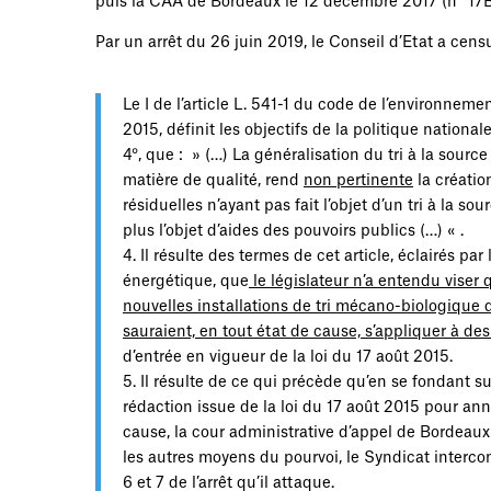
puis la CAA de Bordeaux le 12 décembre 2017 (n° 1
Par un arrêt du 26 juin 2019, le Conseil d’Etat a censu
Le I de l’article L. 541-1 du code de l’environneme
2015, définit les objectifs de la politique nation
4°, que : » (…) La généralisation du tri à la sourc
matière de qualité, rend
non pertinente
la créatio
résiduelles n’ayant pas fait l’objet d’un tri à la s
plus l’objet d’aides des pouvoirs publics (…) « .
4. Il résulte des termes de cet article, éclairés pa
énergétique, que
le législateur n’a entendu viser q
nouvelles installations de tri mécano-biologique
sauraient, en tout état de cause, s’appliquer à des
d’entrée en vigueur de la loi du 17 août 2015.
5. Il résulte de ce qui précède qu’en se fondant su
rédaction issue de la loi du 17 août 2015 pour annu
cause, la cour administrative d’appel de Bordeaux 
les autres moyens du pourvoi, le Syndicat interco
6 et 7 de l’arrêt qu’il attaque.