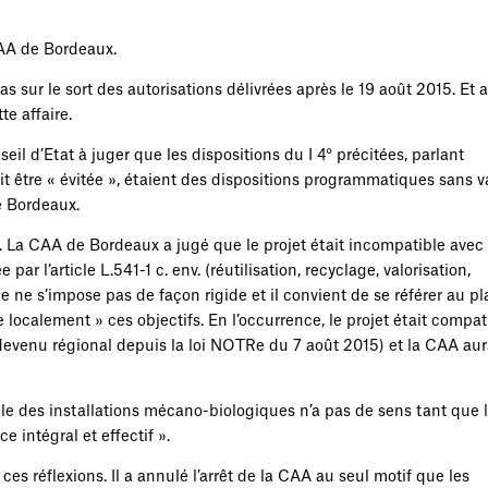
CAA de Bordeaux.
sur le sort des autorisations délivrées après le 19 août 2015. Et a 
e affaire.
il d’Etat à juger que les dispositions du I 4° précitées, parlant
oit être « évitée », étaient des dispositions programmatiques sans v
e Bordeaux.
. La CAA de Bordeaux a jugé que le projet était incompatible avec 
r l’article L.541-1 c. env. (réutilisation, recyclage, valorisation,
ie ne s’impose pas de façon rigide et il convient de se référer au p
 localement » ces objectifs. En l’occurrence, le projet était compat
devenu régional depuis la loi NOTRe du 7 août 2015) et la CAA aur
mple des installations mécano-biologiques n’a pas de sens tant que 
e intégral et effectif ».
ces réflexions. Il a annulé l’arrêt de la CAA au seul motif que les