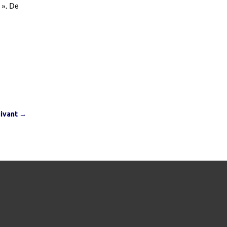
 ». De
uivant
→