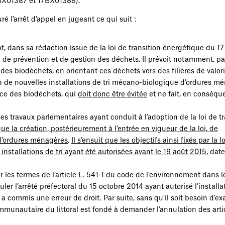
7BX01387 et 17BX01388).
ré l’arrêt d’appel en jugeant ce qui suit :
nt, dans sa rédaction issue de la loi de transition énergétique du 17
ale de prévention et de gestion des déchets. Il prévoit notamment, p
e des biodéchets, en orientant ces déchets vers des filières de valor
n de nouvelles installations de tri mécano-biologique d’ordures m
ource des biodéchets, qui
doit donc être évitée
et ne fait, en conséqu
r les travaux parlementaires ayant conduit à l’adoption de la loi de t
ue la création, postérieurement à l’entrée en vigueur de la loi, de
 d’ordures ménagères
.
Il s’ensuit que les objectifs ainsi fixés par la l
 installations de tri ayant été autorisées avant le 19 août 2015
, date
r les termes de l’article L. 541-1 du code de l’environnement dans l
ler l’arrêté préfectoral du 15 octobre 2014 ayant autorisé l’installa
a commis une erreur de droit. Par suite, sans qu’il soit besoin d’e
mmunautaire du littoral est fondé à demander l’annulation des artic