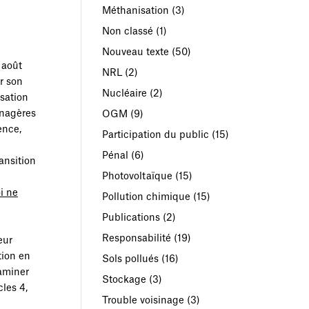
Méthanisation
(3)
Non classé
(1)
Nouveau texte
(50)
 août
NRL
(2)
ar son
Nucléaire
(2)
isation
énagères
OGM
(9)
ence,
Participation du public
(15)
Pénal
(6)
ransition
Photovoltaïque
(15)
oi ne
Pollution chimique
(15)
Publications
(2)
Responsabilité
(19)
eur
tion en
Sols pollués
(16)
xaminer
Stockage
(3)
les 4,
Trouble voisinage
(3)