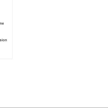
nne
sion