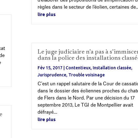
d’élaborer des propositions de simplification 
règles dans le secteur de l’éolien, certaines de..
lire plus
cat
Le juge judiciaire n’a pas à s’immisce
de
dans la police des installations classé
e
Fév 15, 2017
|
Contentieux
,
Installation classée
,
Jurisprudence
,
Trouble voisinage
C'est un rappel salutaire de la Cour de cassati
dans le dossier des éoliennes proches du cha
de Flers dans le Nord. Par une décision du 17
septembre 2013, Le TGI de Montpellier avait
défrayé...
e
lire plus