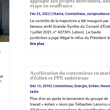
appliqué aux projets individuels, un
étape en souffrance
Fév 25, 2022
|
Charte
,
Contentieux
,
Jurisprudence
Le contrôle de la trajectoire a été inauguré par 
fameux arrêt Grande-Synthe du Conseil d'Eta
1 juillet 2021, n° 427301, Lebon). La haute
juridiction a jugé illégal le refus du Président de
lire plus
e
Accélération du contentieux en mat
ue
d’éolien et PPE ambitieuse
°
Déc 13, 2018
|
Contentieux
,
Energie
,
Eolien
,
Nouv
texte
Plus d’un an après le lancement du groupe de
travail « éolien » réuni par Sébastien Lecornu 