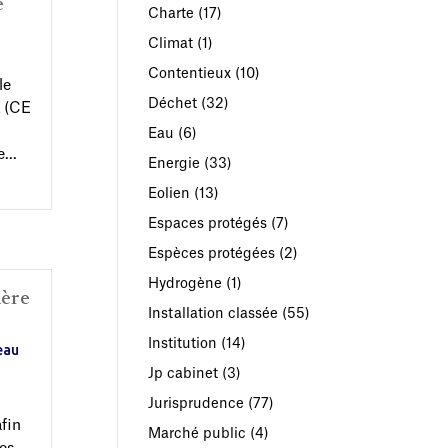
e
Charte
(17)
Climat
(1)
Contentieux
(10)
le
Déchet
(32)
t (CE
Eau
(6)
...
Energie
(33)
Eolien
(13)
Espaces protégés
(7)
Espèces protégées
(2)
Hydrogène
(1)
ière
Installation classée
(55)
Institution
(14)
eau
Jp cabinet
(3)
Jurisprudence
(77)
afin
Marché public
(4)