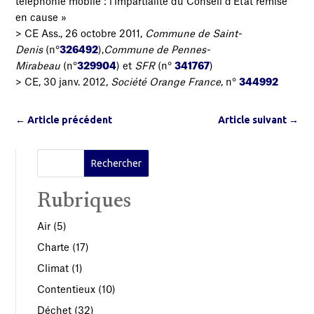
téléphonie mobile : l’impartialité du Conseil d’Etat remise
en cause »
> CE Ass., 26 octobre 2011,
Commune de Saint-
Denis
(n°
326492
),
Commune de Pennes-
Mirabeau
(n°
329904
) et
SFR
(n°
341767
)
> CE, 30 janv. 2012,
Société Orange France
, n°
344992
←
Article précédent
Article suivant
→
Rubriques
Air
(5)
Charte
(17)
Climat
(1)
Contentieux
(10)
Déchet
(32)