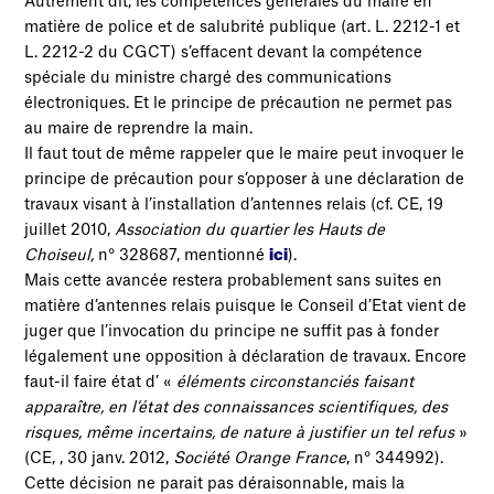
Autrement dit, les compétences générales du maire en
matière de police et de salubrité publique (art. L. 2212-1 et
L. 2212-2 du CGCT) s’effacent devant la compétence
spéciale du ministre chargé des communications
électroniques. Et le principe de précaution ne permet pas
au maire de reprendre la main.
Il faut tout de même rappeler que le maire peut invoquer le
principe de précaution pour s’opposer à une déclaration de
travaux visant à l’installation d’antennes relais (cf. CE, 19
juillet 2010,
Association du quartier les Hauts de
Choiseul,
n° 328687, mentionné
ici
).
Mais cette avancée restera probablement sans suites en
matière d’antennes relais puisque le Conseil d’Etat vient de
juger que l’invocation du principe ne suffit pas à fonder
légalement une opposition à déclaration de travaux. Encore
faut-il faire état d’ «
éléments circonstanciés faisant
apparaître, en l’état des connaissances scientifiques, des
risques, même incertains, de nature à justifier un tel refus
»
(CE, , 30 janv. 2012,
Société Orange France
, n° 344992).
Cette décision ne parait pas déraisonnable, mais la