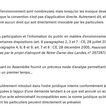
r l’environnement sont nombreuses, mais lorsqu’on les invoque deva
que la convention n’est pas d’application directe. Autrement dit, ell
fère aucun droit qui soit directement invocable par les particuliers
 participation et l’information du public en matière d’environneme
taines dispositions (art. 6 paragraphez 2, 3 et 7 : CE, 28 juillet 2
aragraphe 4, 6, 8 et 9; art. 7 et 8 : CE, 28 décembre 2005,
Associat
s par le projet d’aéroport de Notre-Dame-des-Landes
, n° 267287)
statuant en Assemblée fournit un précieux mode d’analyse permettant
ans un premier temps…
ulièrement introduit dans l’ordre juridique interne conformément à l
oquées à l’appui d’une demande tendant à ce que soit annulé un ac
 d’un acte administratif incompatibles avec la norme juridique qu’el
nt les particuliers peuvent directement se prévaloir.