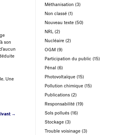
Méthanisation
(3)
Non classé
(1)
Nouveau texte
(50)
NRL
(2)
uge
Nucléaire
(2)
’à son
n d’aucun
OGM
(9)
 déduite
Participation du public
(15)
Pénal
(6)
Photovoltaïque
(15)
le. Une
Pollution chimique
(15)
Publications
(2)
Responsabilité
(19)
Sols pollués
(16)
uivant
→
Stockage
(3)
Trouble voisinage
(3)