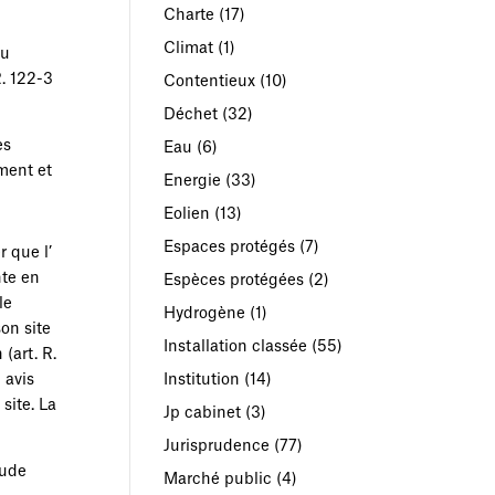
Charte
(17)
Climat
(1)
ru
R. 122-3
Contentieux
(10)
Déchet
(32)
es
Eau
(6)
ment et
Energie
(33)
Eolien
(13)
Espaces protégés
(7)
r que l’
nte en
Espèces protégées
(2)
le
Hydrogène
(1)
son site
Installation classée
(55)
(art. R.
Institution
(14)
 avis
site. La
Jp cabinet
(3)
Jurisprudence
(77)
tude
Marché public
(4)