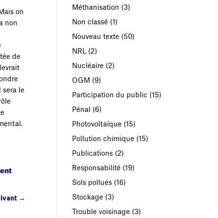
Méthanisation
(3)
 Mais on
Non classé
(1)
la non
Nouveau texte
(50)
e
NRL
(2)
ntée de
Nucléaire
(2)
evrait
pondre
OGM
(9)
 sera le
Participation du public
(15)
rôle
Pénal
(6)
te
mental.
Photovoltaïque
(15)
Pollution chimique
(15)
Publications
(2)
Responsabilité
(19)
ment
Sols pollués
(16)
Stockage
(3)
uivant
→
Trouble voisinage
(3)