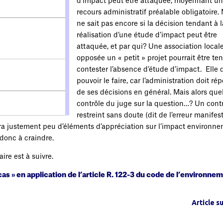
d’impact peut être attaquée, moyennant un
recours administratif préalable obligatoire.
ne sait pas encore si la décision tendant à 
réalisation d’une étude d’impact peut être
attaquée, et par qui? Une association local
opposée un « petit » projet pourrait être te
contester l’absence d’étude d’impact. Elle d
pouvoir le faire, car l’administration doit ré
de ses décisions en général. Mais alors quel
contrôle du juge sur la question…? Un cont
restreint sans doute (dit de l’erreur manifes
aura justement peu d’éléments d’appréciation sur l’impact environne
 donc à craindre.
ire est à suivre.
s » en application de l’article R. 122-3 du code de l’environne
Article s